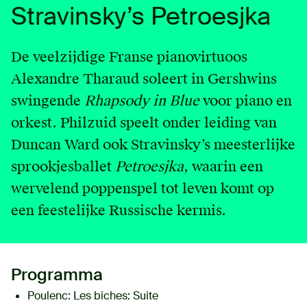
Stravinsky’s Petroesjka
English
Contact
De veelzijdige Franse pianovirtuoos
Alexandre Tharaud soleert in Gershwins
Login
swingende
Rhapsody in Blue
voor piano en
orkest. Philzuid speelt onder leiding van
Duncan Ward ook Stravinsky’s meesterlijke
sprookjesballet
Petroesjka
, waarin een
wervelend poppenspel tot leven komt op
een feestelijke Russische kermis.
Programma
Poulenc:
Les biches: Suite