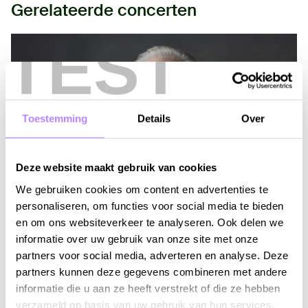
Gerelateerde concerten
TEST
Toestemming
Details
Over
Deze website maakt gebruik van cookies
We gebruiken cookies om content en advertenties te
personaliseren, om functies voor social media te bieden
Welkomstconcert
en om ons websiteverkeer te analyseren. Ook delen we
informatie over uw gebruik van onze site met onze
MA 7 SEPTEMBER 2026 - 20:15
partners voor social media, adverteren en analyse. Deze
Dvořáks Negende door het
partners kunnen deze gegevens combineren met andere
Pittsburgh Symphony Orchestra
informatie die u aan ze heeft verstrekt of die ze hebben
verzameld op basis van uw gebruik van hun services.