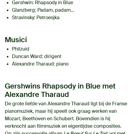
Gershwin:
Rhapsody in Blue
Glanzberg:
Padam, padam...
Stravinsky:
Petroesjka
Musici
Philzuid
Duncan Ward
: dirigent
Alexandre Tharaud
: piano
Gershwins Rhapsody in Blue met
Alexandre Tharaud
De grote liefde van Alexandre Tharaud ligt bij de Franse
pianomuziek, maar hij speelt ook graag werken van
Mozart, Beethoven en Schubert. Bovendien is hij
verknocht aan filmmuziek en eigentijdse composities.
Op zijn succesvolle album
Le Boeuf Sur Le Toit
, vol met