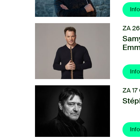
Info
ZA 26
Samy
Emm
Info
ZA 17
Stép
Info