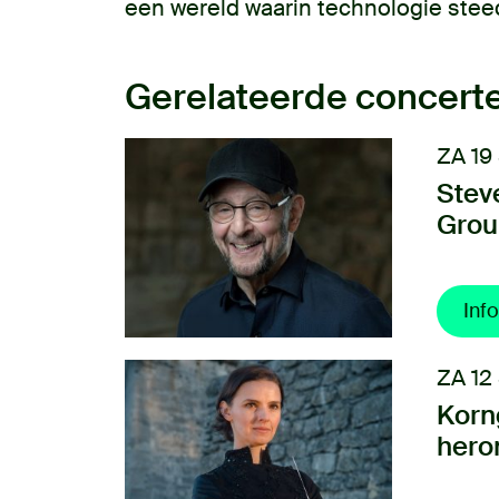
een wereld waarin technologie stee
Gerelateerde concert
ZA 19
Stev
Grou
Info
ZA 12
Korn
hero