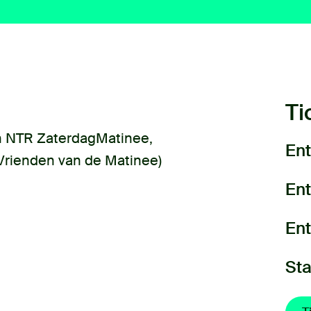
Ti
an NTR ZaterdagMatinee,
Ent
Vrienden van de Matinee)
Ent
Ent
Sta