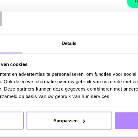
T
T
 ziel van
Details
ning tussen mens en
 van cookies
lt in dit concert met werken
ent en advertenties te personaliseren, om functies voor social
. Ook delen we informatie over uw gebruik van onze site met on
en Daniel Wohl.
Icarus
,
e. Deze partners kunnen deze gegevens combineren met andere i
ncert tonen elk op hun eigen
erzameld op basis van uw gebruik van hun services.
hanische concepten kunnen
elijkheid. In Auerbachs
Aanpassen
e de natuur wil overstijgen
gen. Auerbachs muziek geeft