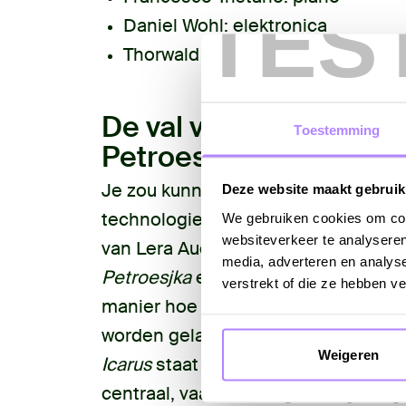
TES
Daniel Wohl
: elektronica
Thorwald Jørgensen
: theremin
De val van Icarus en de
Toestemming
Petroesjka
Je zou kunnen zeggen dat de span
Deze website maakt gebruik
technologie een belangrijke rol spee
We gebruiken cookies om cont
websiteverkeer te analyseren
van Lera Auerbach, Igor Stravinsky 
media, adverteren en analys
Petroesjka
en Wohls nieuwe pianoco
verstrekt of die ze hebben v
manier hoe technologische of mec
worden geladen met emotie en mens
Weigeren
Icarus
staat de mythe van de mens di
centraal, vaak met tragische gevol